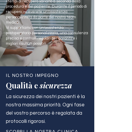
I tempi di recupero variano a seconda della
procedura e del paziente. Durante il periodo di
recupero, riceverete un'assistenza
personalizzata da parte del nostro team
medico.
Vi supportiamo con un'assistenza
postoperatoria personalizzata, una consulenza
precisa e controlli regolari per garantire i
migliori risultati possibili.
IL NOSTRO IMPEGNO
Qualità e
sicurezza
La sicurezza dei nostri pazienti è la
nostra massima priorità. Ogni fase
del vostro percorso è regolata da
protocolli rigorosi.
SCOPRI LA NOSTRA CLINICA