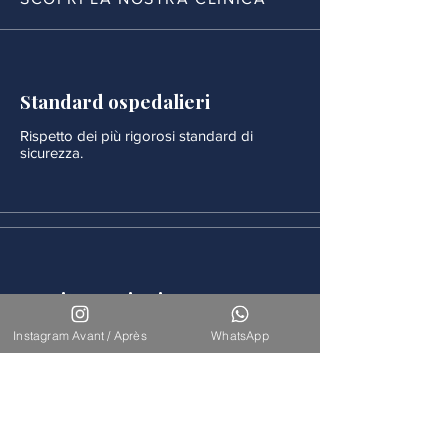
Standard ospedalieri
Rispetto dei più rigorosi standard di
sicurezza.
Monitoraggio rigoroso
Ogni procedura è seguita da un
Instagram Avant / Après
WhatsApp
monitoraggio medico continuo.