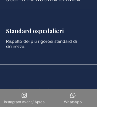
Standard ospedalieri
Rispetto dei più rigorosi standard di
sicurezza.
Monitoraggio rigoroso
Ogni procedura è seguita da un
Instagram Avant / Après
WhatsApp
monitoraggio medico continuo.