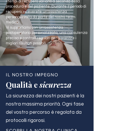
I tempi di recupero variano a seconda della
procedura e del paziente. Durante il periodo di
recupero, riceverete un'assistenza
personalizzata da parte del nostro team
medico.
Vi supportiamo con un'assistenza
postoperatoria personalizzata, una consulenza
precisa e controlli regolari per garantire i
migliori risultati possibili.
IL NOSTRO IMPEGNO
Qualità e
sicurezza
La sicurezza dei nostri pazienti è la
nostra massima priorità. Ogni fase
del vostro percorso è regolata da
protocolli rigorosi.
SCOPRI LA NOSTRA CLINICA