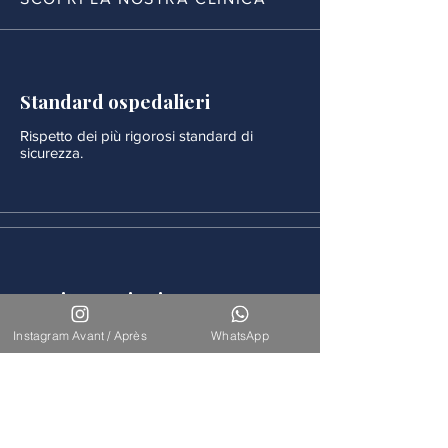
Standard ospedalieri
Rispetto dei più rigorosi standard di
sicurezza.
Monitoraggio rigoroso
Ogni procedura è seguita da un
Instagram Avant / Après
WhatsApp
monitoraggio medico continuo.