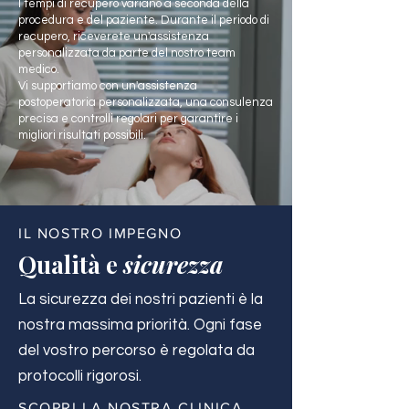
I tempi di recupero variano a seconda della
procedura e del paziente. Durante il periodo di
recupero, riceverete un'assistenza
personalizzata da parte del nostro team
medico.
Vi supportiamo con un'assistenza
postoperatoria personalizzata, una consulenza
precisa e controlli regolari per garantire i
migliori risultati possibili.
IL NOSTRO IMPEGNO
Qualità e
sicurezza
La sicurezza dei nostri pazienti è la
nostra massima priorità. Ogni fase
del vostro percorso è regolata da
protocolli rigorosi.
SCOPRI LA NOSTRA CLINICA