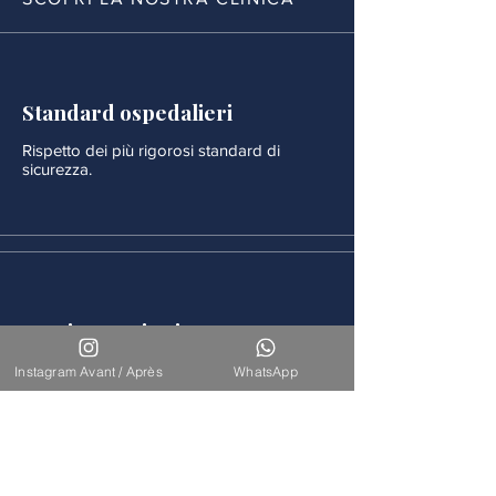
Standard ospedalieri
Rispetto dei più rigorosi standard di
sicurezza.
Monitoraggio rigoroso
Ogni procedura è seguita da un
Instagram Avant / Après
WhatsApp
monitoraggio medico continuo.