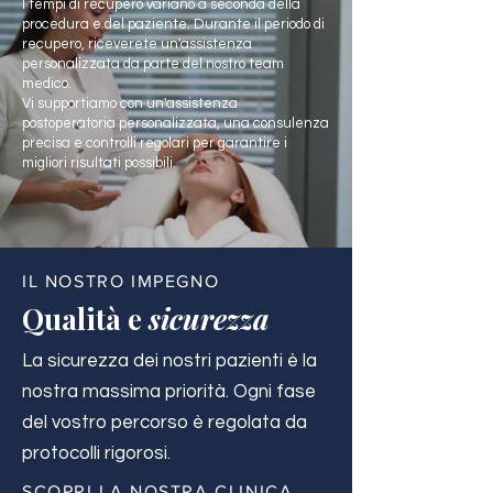
I tempi di recupero variano a seconda della
procedura e del paziente. Durante il periodo di
recupero, riceverete un'assistenza
personalizzata da parte del nostro team
medico.
Vi supportiamo con un'assistenza
postoperatoria personalizzata, una consulenza
precisa e controlli regolari per garantire i
migliori risultati possibili.
IL NOSTRO IMPEGNO
Qualità e
sicurezza
La sicurezza dei nostri pazienti è la
nostra massima priorità. Ogni fase
del vostro percorso è regolata da
protocolli rigorosi.
SCOPRI LA NOSTRA CLINICA