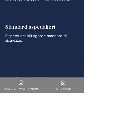
Standard ospedalieri
Rispetto dei più rigorosi standard di
sicurezza.
Monitoraggio rigoroso
Ogni procedura è seguita da un
Instagram Avant / Après
WhatsApp
monitoraggio medico continuo.