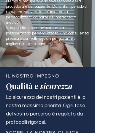
I tempi di recupero variano a seconda della
procedura e del paziente. Durante il periodo di
recupero, riceverete un'assistenza
personalizzata da parte del nostro team
medico.
Vi supportiamo con un'assistenza
postoperatoria personalizzata, una consulenza
precisa e controlli regolari per garantire i
migliori risultati possibili.
IL NOSTRO IMPEGNO
Qualità e
sicurezza
La sicurezza dei nostri pazienti è la
nostra massima priorità. Ogni fase
del vostro percorso è regolata da
protocolli rigorosi.
SCOPRI LA NOSTRA CLINICA