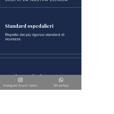
Standard ospedalieri
Rispetto dei più rigorosi standard di
sicurezza.
Monitoraggio rigoroso
Ogni procedura è seguita da un
Instagram Avant / Après
WhatsApp
monitoraggio medico continuo.