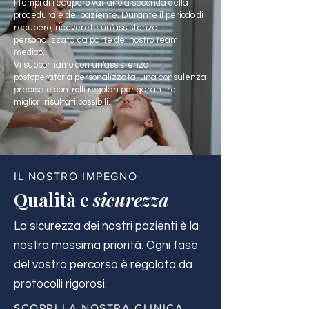
I tempi di recupero variano a seconda della
procedura e del paziente. Durante il periodo di
recupero, riceverete un'assistenza
personalizzata da parte del nostro team
medico.
Vi supportiamo con un'assistenza
postoperatoria personalizzata, una consulenza
precisa e controlli regolari per garantire i
migliori risultati possibili.
IL NOSTRO IMPEGNO
Qualità e
sicurezza
La sicurezza dei nostri pazienti è la
nostra massima priorità. Ogni fase
del vostro percorso è regolata da
protocolli rigorosi.
SCOPRI LA NOSTRA CLINICA