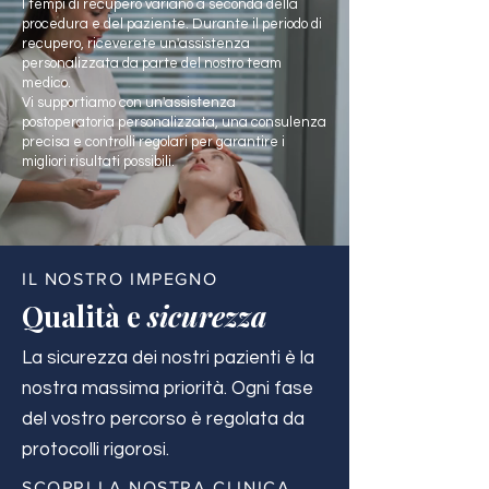
I tempi di recupero variano a seconda della
procedura e del paziente. Durante il periodo di
recupero, riceverete un'assistenza
personalizzata da parte del nostro team
medico.
Vi supportiamo con un'assistenza
postoperatoria personalizzata, una consulenza
precisa e controlli regolari per garantire i
migliori risultati possibili.
IL NOSTRO IMPEGNO
Qualità e
sicurezza
La sicurezza dei nostri pazienti è la
nostra massima priorità. Ogni fase
del vostro percorso è regolata da
protocolli rigorosi.
SCOPRI LA NOSTRA CLINICA