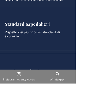
Standard ospedalieri
Rispetto dei più rigorosi standard di
sicurezza.
Monitoraggio rigoroso
Ogni procedura è seguita da un
Instagram Avant / Après
WhatsApp
monitoraggio medico continuo.