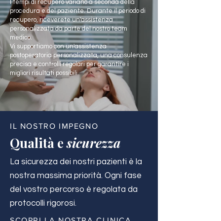
I tempi di recupero variano a seconda della
procedura e del paziente. Durante il periodo di
recupero, riceverete un'assistenza
personalizzata da parte del nostro team
medico.
Vi supportiamo con un'assistenza
postoperatoria personalizzata, una consulenza
precisa e controlli regolari per garantire i
migliori risultati possibili.
IL NOSTRO IMPEGNO
Qualità e
sicurezza
La sicurezza dei nostri pazienti è la
nostra massima priorità. Ogni fase
del vostro percorso è regolata da
protocolli rigorosi.
SCOPRI LA NOSTRA CLINICA