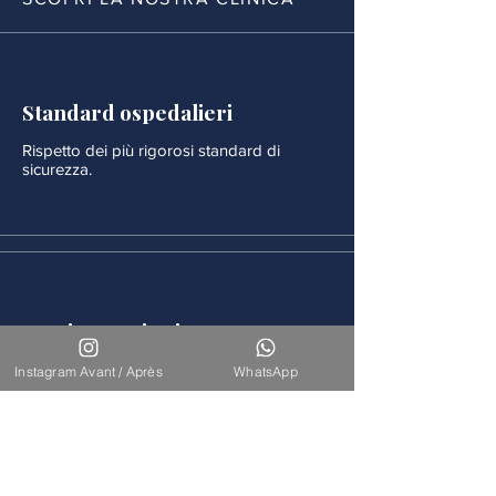
Standard ospedalieri
Rispetto dei più rigorosi standard di
sicurezza.
Monitoraggio rigoroso
Ogni procedura è seguita da un
Instagram Avant / Après
WhatsApp
monitoraggio medico continuo.