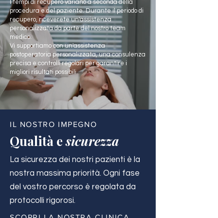
I tempi di recupero variano a seconda della
procedura e del paziente. Durante il periodo di
recupero, riceverete un'assistenza
personalizzata da parte del nostro team
medico.
Vi supportiamo con un'assistenza
postoperatoria personalizzata, una consulenza
precisa e controlli regolari per garantire i
migliori risultati possibili.
IL NOSTRO IMPEGNO
Qualità e
sicurezza
La sicurezza dei nostri pazienti è la
nostra massima priorità. Ogni fase
del vostro percorso è regolata da
protocolli rigorosi.
SCOPRI LA NOSTRA CLINICA