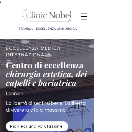
;
ISTANBUL - ECCELLENZA CHIRURGICA
ECCELLENZA MEDICA
INTERNAZIONALE
Centro di eccellenza
chirurgia estetica, dei
capelli e bariatrica
Lannion
La libertà di sentirsi bene. La libertà
di vivere la vita al massimo.
Richiedi una valutazione