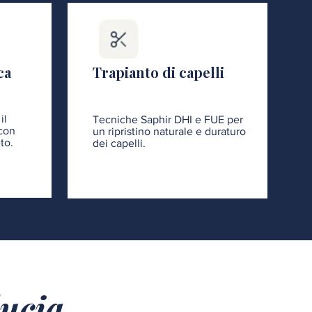
ca
Trapianto di capelli
il
Tecniche Saphir DHI e FUE per
 con
un ripristino naturale e duraturo
to.
dei capelli.
ducia