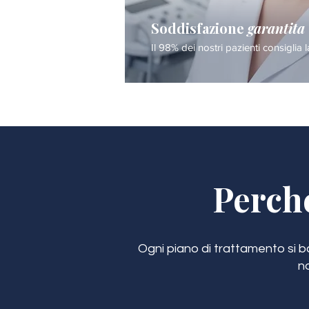
Soddisfazione
garantita
Il 98% dei nostri pazienti consiglia l
Perch
Ogni piano di trattamento si bas
n