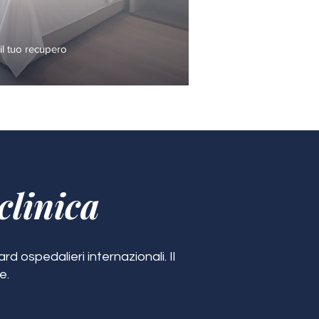
l tuo recupero
clinica
d ospedalieri internazionali. Il
e.