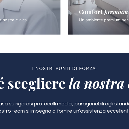
Comfort
premium
a nostra clinica
Un ambiente premium per i
I NOSTRI PUNTI DI FORZA
é scegliere
la nostra 
a su rigorosi protocolli medici, paragonabili agli standar
ostro team si impegna a fornire un'assistenza eccellent