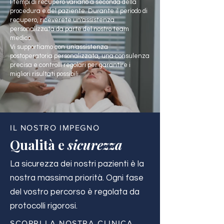
I tempi di recupero variano a seconda della
procedura e del paziente. Durante il periodo di
recupero, riceverete un'assistenza
personalizzata da parte del nostro team
medico.
Vi supportiamo con un'assistenza
postoperatoria personalizzata, una consulenza
precisa e controlli regolari per garantire i
migliori risultati possibili.
IL NOSTRO IMPEGNO
Qualità e
sicurezza
La sicurezza dei nostri pazienti è la
nostra massima priorità. Ogni fase
del vostro percorso è regolata da
protocolli rigorosi.
SCOPRI LA NOSTRA CLINICA