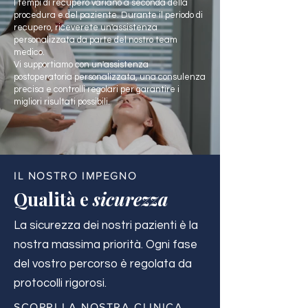
I tempi di recupero variano a seconda della
procedura e del paziente. Durante il periodo di
recupero, riceverete un'assistenza
personalizzata da parte del nostro team
medico.
Vi supportiamo con un'assistenza
postoperatoria personalizzata, una consulenza
precisa e controlli regolari per garantire i
migliori risultati possibili.
IL NOSTRO IMPEGNO
Qualità e
sicurezza
La sicurezza dei nostri pazienti è la
nostra massima priorità. Ogni fase
del vostro percorso è regolata da
protocolli rigorosi.
SCOPRI LA NOSTRA CLINICA