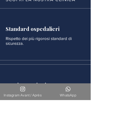
Standard ospedalieri
Rispetto dei più rigorosi standard di
sicurezza.
Monitoraggio rigoroso
Ogni procedura è seguita da un
Instagram Avant / Après
WhatsApp
monitoraggio medico continuo.