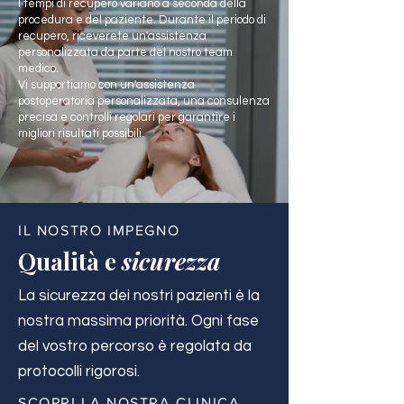
I tempi di recupero variano a seconda della
procedura e del paziente. Durante il periodo di
recupero, riceverete un'assistenza
personalizzata da parte del nostro team
medico.
Vi supportiamo con un'assistenza
postoperatoria personalizzata, una consulenza
precisa e controlli regolari per garantire i
migliori risultati possibili.
IL NOSTRO IMPEGNO
Qualità e
sicurezza
La sicurezza dei nostri pazienti è la
nostra massima priorità. Ogni fase
del vostro percorso è regolata da
protocolli rigorosi.
SCOPRI LA NOSTRA CLINICA