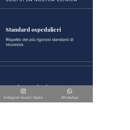
Standard ospedalieri
Rispetto dei più rigorosi standard di
sicurezza.
Monitoraggio rigoroso
Ogni procedura è seguita da un
Instagram Avant / Après
WhatsApp
monitoraggio medico continuo.