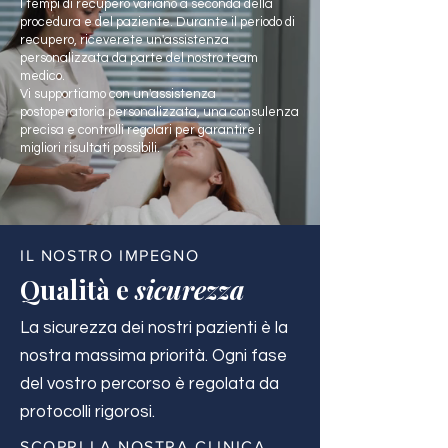
I tempi di recupero variano a seconda della
procedura e del paziente. Durante il periodo di
recupero, riceverete un'assistenza
personalizzata da parte del nostro team
medico.
Vi supportiamo con un'assistenza
postoperatoria personalizzata, una consulenza
precisa e controlli regolari per garantire i
migliori risultati possibili.
IL NOSTRO IMPEGNO
Qualità e
sicurezza
La sicurezza dei nostri pazienti è la
nostra massima priorità. Ogni fase
del vostro percorso è regolata da
protocolli rigorosi.
SCOPRI LA NOSTRA CLINICA