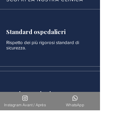
Standard ospedalieri
Rispetto dei più rigorosi standard di
sicurezza.
Monitoraggio rigoroso
Ogni procedura è seguita da un
Instagram Avant / Après
WhatsApp
monitoraggio medico continuo.