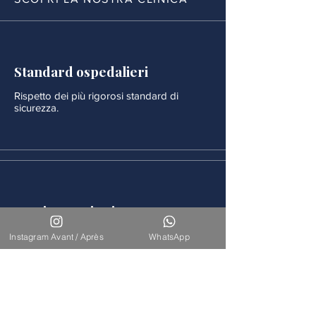
Standard ospedalieri
Rispetto dei più rigorosi standard di
sicurezza.
Monitoraggio rigoroso
Ogni procedura è seguita da un
Instagram Avant / Après
WhatsApp
monitoraggio medico continuo.