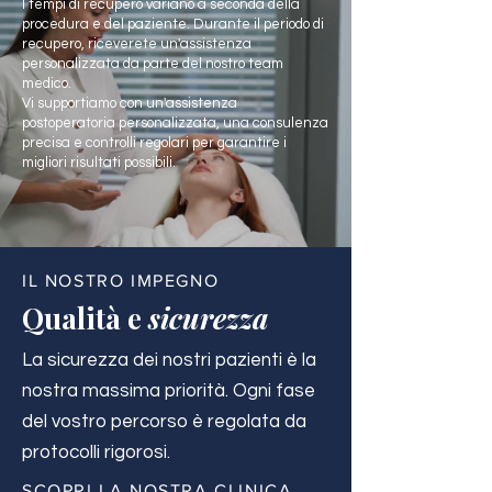
I tempi di recupero variano a seconda della
procedura e del paziente. Durante il periodo di
recupero, riceverete un'assistenza
personalizzata da parte del nostro team
medico.
Vi supportiamo con un'assistenza
postoperatoria personalizzata, una consulenza
precisa e controlli regolari per garantire i
migliori risultati possibili.
IL NOSTRO IMPEGNO
Qualità e
sicurezza
La sicurezza dei nostri pazienti è la
nostra massima priorità. Ogni fase
del vostro percorso è regolata da
protocolli rigorosi.
SCOPRI LA NOSTRA CLINICA