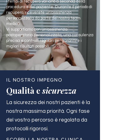
I tempi di recupero variano a seconda della
procedura e del paziente. Durante il periodo di
recupero, riceverete un'assistenza
personalizzata da parte del nostro team
medico.
Vi supportiamo con un'assistenza
postoperatoria personalizzata, una consulenza
precisa e controlli regolari per garantire i
migliori risultati possibili.
IL NOSTRO IMPEGNO
Qualità e
sicurezza
La sicurezza dei nostri pazienti è la
nostra massima priorità. Ogni fase
del vostro percorso è regolata da
protocolli rigorosi.
SCOPRI LA NOSTRA CLINICA