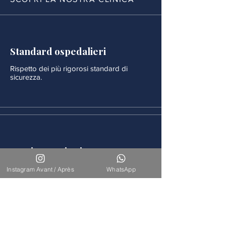
Standard ospedalieri
Rispetto dei più rigorosi standard di
sicurezza.
Monitoraggio rigoroso
Ogni procedura è seguita da un
Instagram Avant / Après
WhatsApp
monitoraggio medico continuo.