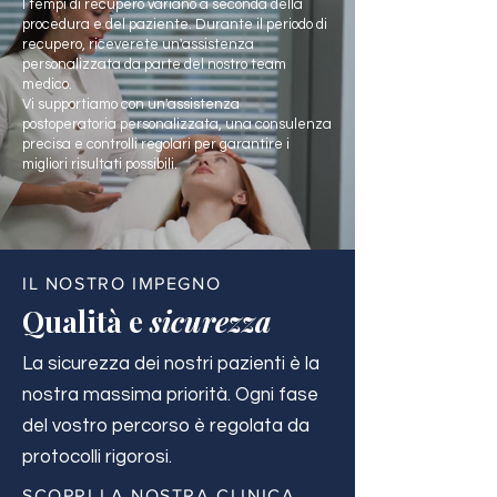
I tempi di recupero variano a seconda della
procedura e del paziente. Durante il periodo di
recupero, riceverete un'assistenza
personalizzata da parte del nostro team
medico.
Vi supportiamo con un'assistenza
postoperatoria personalizzata, una consulenza
precisa e controlli regolari per garantire i
migliori risultati possibili.
IL NOSTRO IMPEGNO
Qualità e
sicurezza
La sicurezza dei nostri pazienti è la
nostra massima priorità. Ogni fase
del vostro percorso è regolata da
protocolli rigorosi.
SCOPRI LA NOSTRA CLINICA