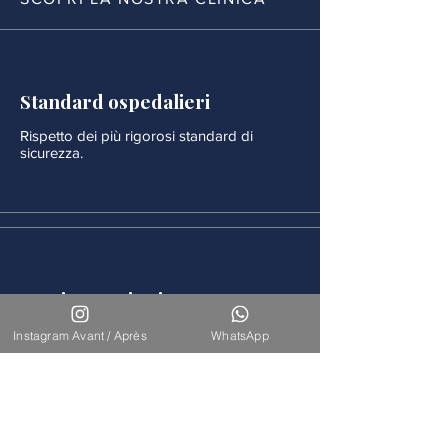
Standard ospedalieri
Rispetto dei più rigorosi standard di
sicurezza.
Monitoraggio rigoroso
Ogni procedura è seguita da un
Instagram Avant / Après
WhatsApp
monitoraggio medico continuo.