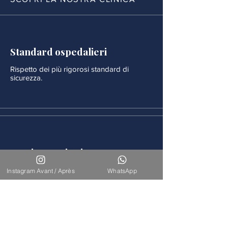
Standard ospedalieri
Rispetto dei più rigorosi standard di
sicurezza.
Monitoraggio rigoroso
Ogni procedura è seguita da un
Instagram Avant / Après
WhatsApp
monitoraggio medico continuo.