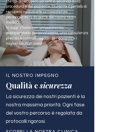
I tempi di recupero variano a seconda della
procedura e del paziente. Durante il periodo di
recupero, riceverete un'assistenza
personalizzata da parte del nostro team
medico.
Vi supportiamo con un'assistenza
postoperatoria personalizzata, una consulenza
precisa e controlli regolari per garantire i
migliori risultati possibili.
IL NOSTRO IMPEGNO
Qualità e
sicurezza
La sicurezza dei nostri pazienti è la
nostra massima priorità. Ogni fase
del vostro percorso è regolata da
protocolli rigorosi.
SCOPRI LA NOSTRA CLINICA