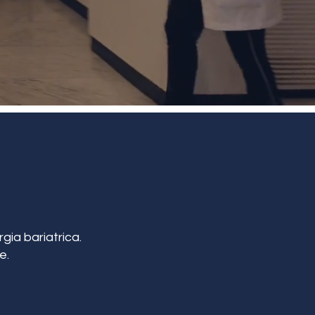
gia bariatrica.
e.