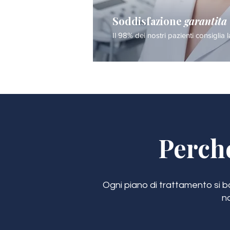
Soddisfazione
garantita
Il 98% dei nostri pazienti consiglia l
Perch
Ogni piano di trattamento si bas
n