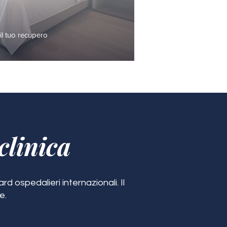
l tuo recupero
clinica
d ospedalieri internazionali. Il
e.