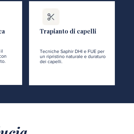
ca
Trapianto di capelli
il
Tecniche Saphir DHI e FUE per
 con
un ripristino naturale e duraturo
to.
dei capelli.
ducia