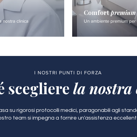
Comfort
premium
a nostra clinica
Un ambiente premium per i
I NOSTRI PUNTI DI FORZA
é scegliere
la nostra 
a su rigorosi protocolli medici, paragonabili agli standar
ostro team si impegna a fornire un'assistenza eccellent