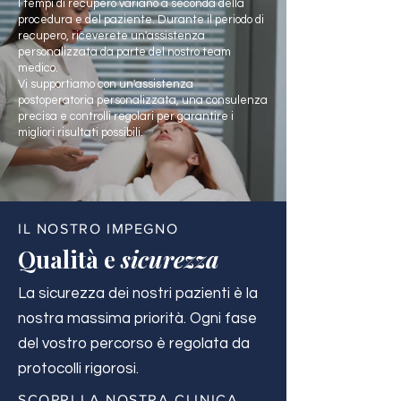
I tempi di recupero variano a seconda della
procedura e del paziente. Durante il periodo di
recupero, riceverete un'assistenza
personalizzata da parte del nostro team
medico.
Vi supportiamo con un'assistenza
postoperatoria personalizzata, una consulenza
precisa e controlli regolari per garantire i
migliori risultati possibili.
IL NOSTRO IMPEGNO
Qualità e
sicurezza
La sicurezza dei nostri pazienti è la
nostra massima priorità. Ogni fase
del vostro percorso è regolata da
protocolli rigorosi.
SCOPRI LA NOSTRA CLINICA