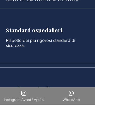
Standard ospedalieri
Rispetto dei più rigorosi standard di
sicurezza.
Monitoraggio rigoroso
Ogni procedura è seguita da un
Instagram Avant / Après
WhatsApp
monitoraggio medico continuo.