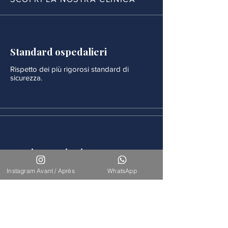
Standard ospedalieri
Rispetto dei più rigorosi standard di
sicurezza.
Monitoraggio rigoroso
Ogni procedura è seguita da un
Instagram Avant / Après
WhatsApp
monitoraggio medico continuo.