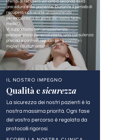
I tempi di recupero variano a seconda della
procedura e del paziente. Durante il periodo di
recupero, riceverete un'assistenza
personalizzata da parte del nostro team
medico.
Vi supportiamo con un'assistenza
postoperatoria personalizzata, una consulenza
precisa e controlli regolari per garantire i
migliori risultati possibili.
IL NOSTRO IMPEGNO
Qualità e
sicurezza
La sicurezza dei nostri pazienti è la
nostra massima priorità. Ogni fase
del vostro percorso è regolata da
protocolli rigorosi.
SCOPRI LA NOSTRA CLINICA