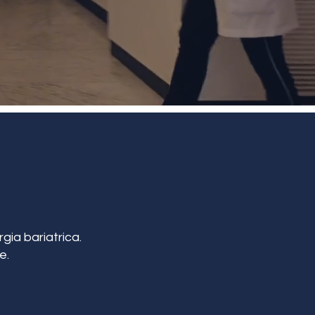
gia bariatrica.
e.