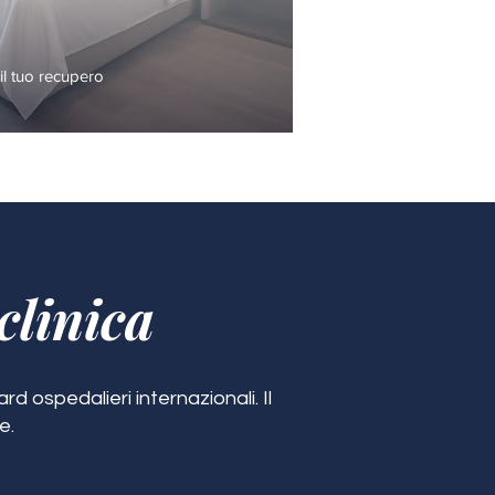
l tuo recupero
clinica
d ospedalieri internazionali. Il
e.