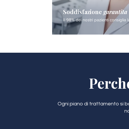
Soddisfazione
garantita
Il 98% dei nostri pazienti consiglia l
Perch
Ogni piano di trattamento si bas
n