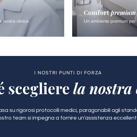
Comfort
premium
a nostra clinica
Un ambiente premium per i
I NOSTRI PUNTI DI FORZA
é scegliere
la nostra 
a su rigorosi protocolli medici, paragonabili agli standar
ostro team si impegna a fornire un'assistenza eccellent