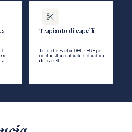
ca
Trapianto di capelli
il
Tecniche Saphir DHI e FUE per
 con
un ripristino naturale e duraturo
to.
dei capelli.
ducia