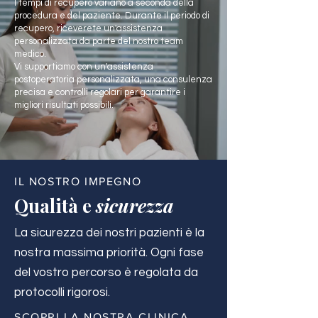
I tempi di recupero variano a seconda della
procedura e del paziente. Durante il periodo di
recupero, riceverete un'assistenza
personalizzata da parte del nostro team
medico.
Vi supportiamo con un'assistenza
postoperatoria personalizzata, una consulenza
precisa e controlli regolari per garantire i
migliori risultati possibili.
IL NOSTRO IMPEGNO
Qualità e
sicurezza
La sicurezza dei nostri pazienti è la
nostra massima priorità. Ogni fase
del vostro percorso è regolata da
protocolli rigorosi.
SCOPRI LA NOSTRA CLINICA