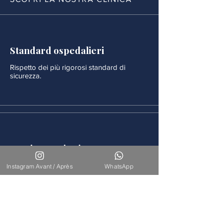
Standard ospedalieri
Rispetto dei più rigorosi standard di
sicurezza.
Monitoraggio rigoroso
Ogni procedura è seguita da un
Instagram Avant / Après
WhatsApp
monitoraggio medico continuo.