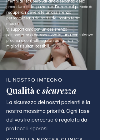
I tempi di recupero variano a seconda della
procedura e del paziente. Durante il periodo di
recupero, riceverete un'assistenza
personalizzata da parte del nostro team
medico.
Vi supportiamo con un'assistenza
postoperatoria personalizzata, una consulenza
precisa e controlli regolari per garantire i
migliori risultati possibili.
IL NOSTRO IMPEGNO
Qualità e
sicurezza
La sicurezza dei nostri pazienti è la
nostra massima priorità. Ogni fase
del vostro percorso è regolata da
protocolli rigorosi.
SCOPRI LA NOSTRA CLINICA