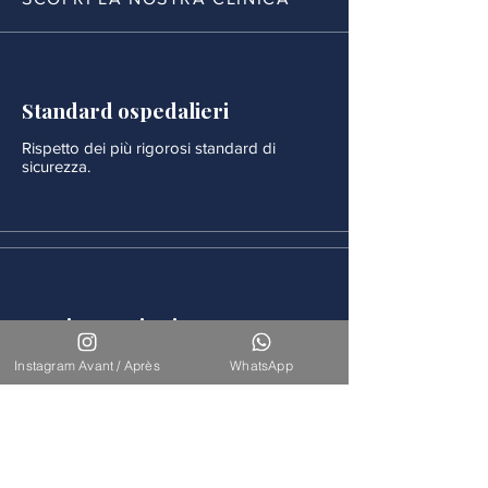
Standard ospedalieri
Rispetto dei più rigorosi standard di
sicurezza.
Monitoraggio rigoroso
Ogni procedura è seguita da un
Instagram Avant / Après
WhatsApp
monitoraggio medico continuo.