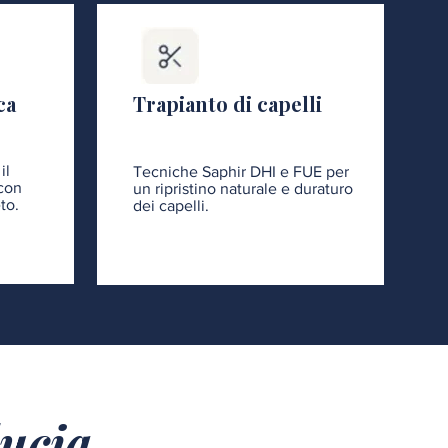
ca
Trapianto di capelli
il
Tecniche Saphir DHI e FUE per
 con
un ripristino naturale e duraturo
to.
dei capelli.
ducia