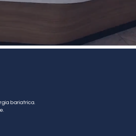
gia bariatrica.
e.