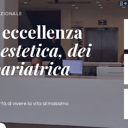
AZIONALE
 eccellenza
estetica, dei
bariatrica
rtà di vivere la vita al massimo.