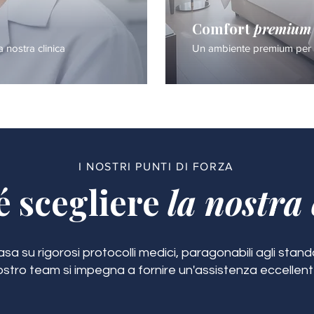
Comfort
premium
a nostra clinica
Un ambiente premium per i
I NOSTRI PUNTI DI FORZA
é scegliere
la nostra 
a su rigorosi protocolli medici, paragonabili agli standar
ostro team si impegna a fornire un'assistenza eccellent