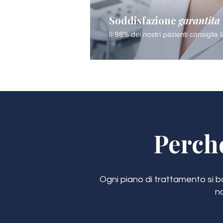
Soddisfazione
garantita
Il 98% dei nostri pazienti consiglia l
Perch
Ogni piano di trattamento si bas
n