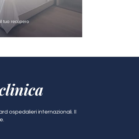
l tuo recupero
clinica
d ospedalieri internazionali. Il
e.