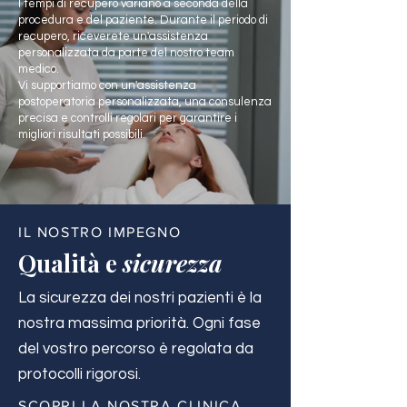
I tempi di recupero variano a seconda della
procedura e del paziente. Durante il periodo di
recupero, riceverete un'assistenza
personalizzata da parte del nostro team
medico.
Vi supportiamo con un'assistenza
postoperatoria personalizzata, una consulenza
precisa e controlli regolari per garantire i
migliori risultati possibili.
IL NOSTRO IMPEGNO
Qualità e
sicurezza
La sicurezza dei nostri pazienti è la
nostra massima priorità. Ogni fase
del vostro percorso è regolata da
protocolli rigorosi.
SCOPRI LA NOSTRA CLINICA