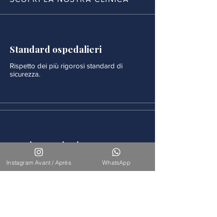
Standard ospedalieri
Rispetto dei più rigorosi standard di
sicurezza.
Monitoraggio rigoroso
Ogni procedura è seguita da un
Instagram Avant / Après
WhatsApp
monitoraggio medico continuo.