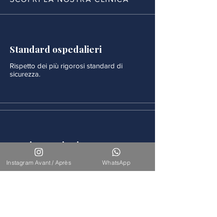
Standard ospedalieri
Rispetto dei più rigorosi standard di
sicurezza.
Monitoraggio rigoroso
Ogni procedura è seguita da un
Instagram Avant / Après
WhatsApp
monitoraggio medico continuo.