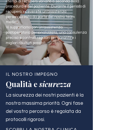
I tempi di recupero variano a seconda della
procedura e del paziente. Durante il periodo di
recupero, riceverete un'assistenza
personalizzata da parte del nostro team
medico.
Vi supportiamo con un'assistenza
postoperatoria personalizzata, una consulenza
precisa e controlli regolari per garantire i
migliori risultati possibili.
IL NOSTRO IMPEGNO
Qualità e
sicurezza
La sicurezza dei nostri pazienti è la
nostra massima priorità. Ogni fase
del vostro percorso è regolata da
protocolli rigorosi.
SCOPRI LA NOSTRA CLINICA