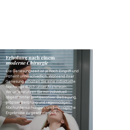
Erholung nach einem
moderne Chirurgie
Die Genesungszeit ist je nach Eingriff und
Patient unterschiedlich. Während Ihrer
Genesung erhalten Sie eine individuelle
Nachsorge durch unser Ärzteteam.
Wir unterstützen Sie mit individuell
abgestimmter postoperativer Betreuung,
präziser Beratung und regelmäßigen
Nachuntersuchungen, um bestmögliche
Ergebnisse zu gewährleisten.