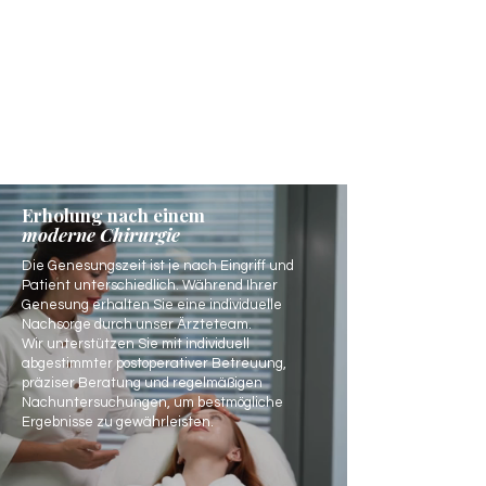
Erholung nach einem
moderne Chirurgie
Die Genesungszeit ist je nach Eingriff und
Patient unterschiedlich. Während Ihrer
Genesung erhalten Sie eine individuelle
Nachsorge durch unser Ärzteteam.
Wir unterstützen Sie mit individuell
abgestimmter postoperativer Betreuung,
präziser Beratung und regelmäßigen
Nachuntersuchungen, um bestmögliche
Ergebnisse zu gewährleisten.