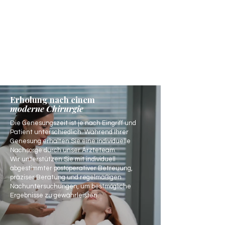
Erholung nach einem
moderne Chirurgie
Die Genesungszeit ist je nach Eingriff und
Patient unterschiedlich. Während Ihrer
Genesung erhalten Sie eine individuelle
Nachsorge durch unser Ärzteteam.
Wir unterstützen Sie mit individuell
abgestimmter postoperativer Betreuung,
präziser Beratung und regelmäßigen
Nachuntersuchungen, um bestmögliche
Ergebnisse zu gewährleisten.