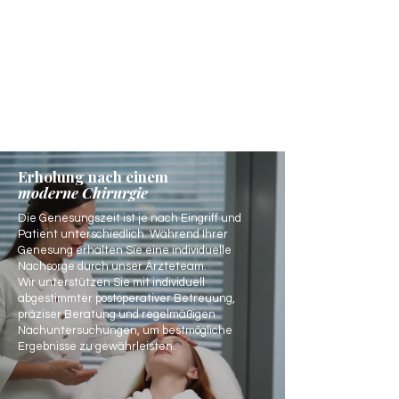
Erholung nach einem
moderne Chirurgie
Die Genesungszeit ist je nach Eingriff und
Patient unterschiedlich. Während Ihrer
Genesung erhalten Sie eine individuelle
Nachsorge durch unser Ärzteteam.
Wir unterstützen Sie mit individuell
abgestimmter postoperativer Betreuung,
präziser Beratung und regelmäßigen
Nachuntersuchungen, um bestmögliche
Ergebnisse zu gewährleisten.