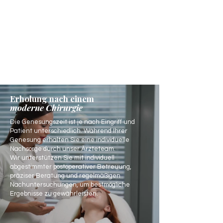
Erholung nach einem
moderne Chirurgie
Die Genesungszeit ist je nach Eingriff und
Patient unterschiedlich. Während Ihrer
Genesung erhalten Sie eine individuelle
Nachsorge durch unser Ärzteteam.
Wir unterstützen Sie mit individuell
abgestimmter postoperativer Betreuung,
präziser Beratung und regelmäßigen
Nachuntersuchungen, um bestmögliche
Ergebnisse zu gewährleisten.