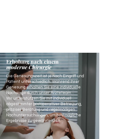
Erholung nach einem
moderne Chirurgie
Die Genesungszeit ist je nach Eingriff und
Patient unterschiedlich. Während Ihrer
Genesung erhalten Sie eine individuelle
Nachsorge durch unser Ärzteteam.
Wir unterstützen Sie mit individuell
abgestimmter postoperativer Betreuung,
präziser Beratung und regelmäßigen
Nachuntersuchungen, um bestmögliche
Ergebnisse zu gewährleisten.