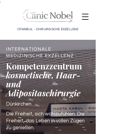
;
ISTANBUL - CHIRURGISCHE EXZELLENZ
INTERNATIONALE
MEDIZINISCHE EXZELLENZ
Kompetenzzentrum
kosmetische, Haar-
und
Adipositaschirurgie
Dünkirchen
Die Freiheit, sich wohlzufühlen. Die
Freiheit, das Leben in vollen Zügen
zu genießen.