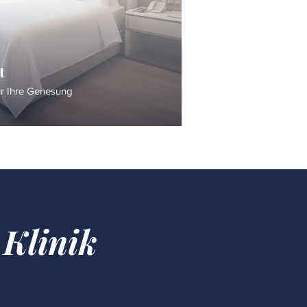
t
ür Ihre Genesung
 Klinik