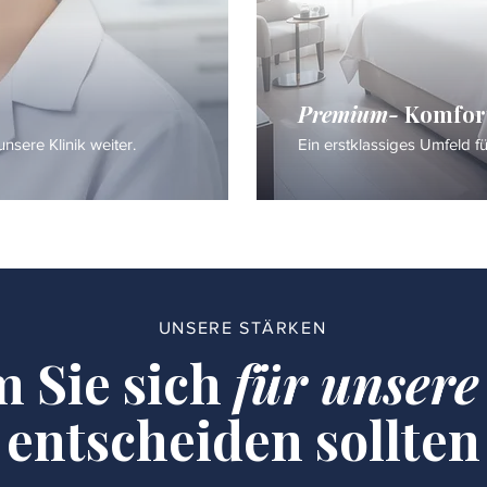
Premium-
Komfor
nsere Klinik weiter.
Ein erstklassiges Umfeld f
UNSERE STÄRKEN
 Sie sich
für unsere
entscheiden sollten