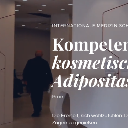
INTERNATIONALE MEDIZINISC
Kompete
kosmetisc
Adiposita
Bron
Die Freiheit, sich wohlzufühlen. D
Zügen zu genießen.