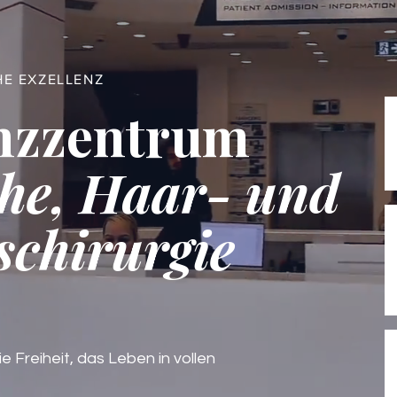
HE EXZELLENZ
nzzentrum
he, Haar- und
schirurgie
ie Freiheit, das Leben in vollen