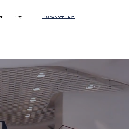
er
Blog
+90 546 586 34 69