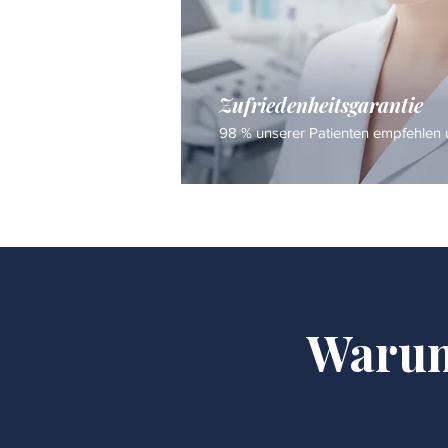
Zufriedenheitsgarantie
98 % unserer Patienten empfehlen u
Warum