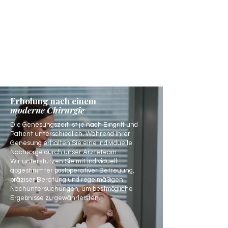
Erholung nach einem
moderne Chirurgie
Die Genesungszeit ist je nach Eingriff und
Patient unterschiedlich. Während Ihrer
Genesung erhalten Sie eine individuelle
Nachsorge durch unser Ärzteteam.
Wir unterstützen Sie mit individuell
abgestimmter postoperativer Betreuung,
präziser Beratung und regelmäßigen
Nachuntersuchungen, um bestmögliche
Ergebnisse zu gewährleisten.