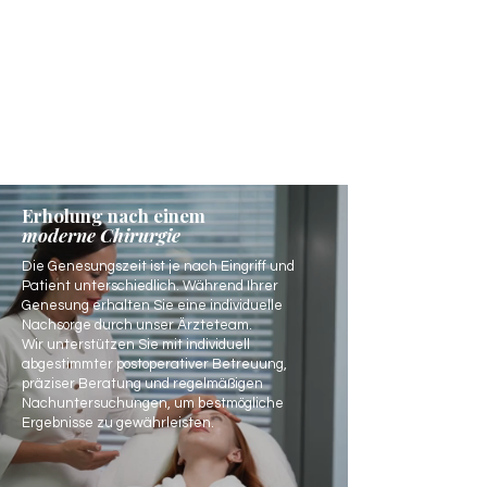
Erholung nach einem
moderne Chirurgie
Die Genesungszeit ist je nach Eingriff und
Patient unterschiedlich. Während Ihrer
Genesung erhalten Sie eine individuelle
Nachsorge durch unser Ärzteteam.
Wir unterstützen Sie mit individuell
abgestimmter postoperativer Betreuung,
präziser Beratung und regelmäßigen
Nachuntersuchungen, um bestmögliche
Ergebnisse zu gewährleisten.