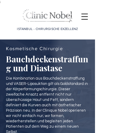
;
ISTANBUL - CHIRURGISCHE EXZELLENZ
Kosmetische Chirurgie
Bauchdeckenstraffun
g und Diastase
Die Kombination aus Bauchdeckenstraffung
und VASER-Liposuktion gilt als Goldstandard in
der Körperformungschirurgie. Dieser
zweifache Ansatz entfernt nicht nur
überschüssige Haut und Fett, sondern
definiert die Kurven auch mit ästhetischer
Präzision neu. In der Clinique Nobel operieren
wir nicht einfach nur; wir formen,
wiederherstellen und begleiten jeden
Patienten auf dem Weg zu einem neuen
Selbst.