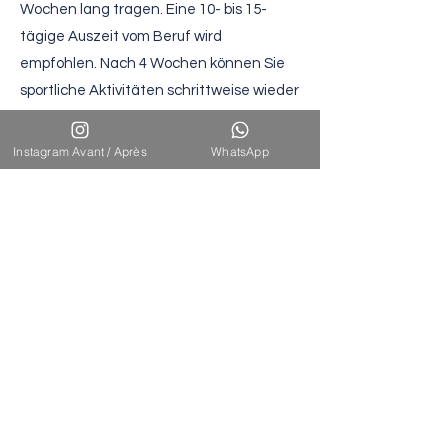
Wochen lang tragen. Eine 10- bis 15-
tägige Auszeit vom Beruf wird
empfohlen. Nach 4 Wochen können Sie
sportliche Aktivitäten schrittweise wieder
aufnehmen, nach 6 bis 8 Wochen
intensivere Aktivitäten.
Instagram Avant / Après
WhatsApp
Erwartete
Ergebnisse
Erste Ergebnisse sind nach 3 Monaten
sichtbar, nach 6 Monaten ist das Ergebnis
vollständig und dauerhaft stabil. Die
Hautstraffung mittels VASER sorgt für ein
natürliches und harmonisches Ergebnis.
Die Narbe ist fein und unter der
Unterwäsche verborgen.