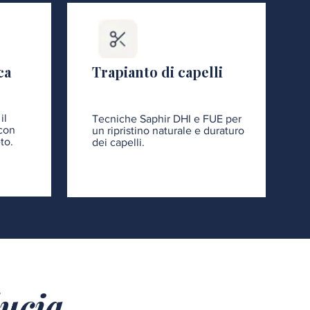
ca
Trapianto di capelli
il
Tecniche Saphir DHI e FUE per
 con
un ripristino naturale e duraturo
to.
dei capelli.
ducia