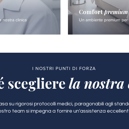
Comfort
premium
a nostra clinica
Un ambiente premium per i
I NOSTRI PUNTI DI FORZA
é scegliere
la nostra 
a su rigorosi protocolli medici, paragonabili agli standar
ostro team si impegna a fornire un'assistenza eccellent