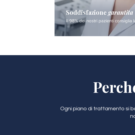
Soddisfazione
garantita
Il 98% dei nostri pazienti consiglia l
Perch
Ogni piano di trattamento si bas
n