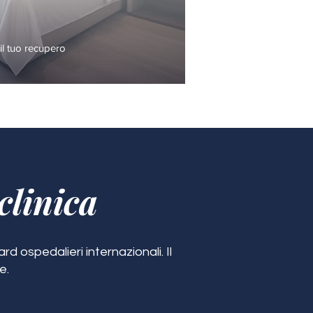
l tuo recupero
clinica
d ospedalieri internazionali. Il
e.