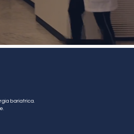
gia bariatrica.
e.