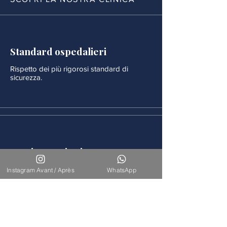
Standard ospedalieri
Rispetto dei più rigorosi standard di
sicurezza.
Monitoraggio rigoroso
Ogni procedura è seguita da un
Instagram Avant / Après
WhatsApp
monitoraggio medico continuo.