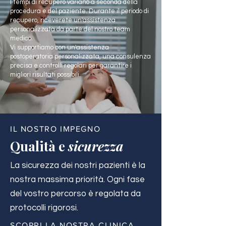
I tempi di recupero variano a seconda della
procedura e del paziente. Durante il periodo di
recupero, riceverete un'assistenza
personalizzata da parte del nostro team
medico.
Vi supportiamo con un'assistenza
postoperatoria personalizzata, una consulenza
precisa e controlli regolari per garantire i
migliori risultati possibili.
IL NOSTRO IMPEGNO
Qualità e
sicurezza
La sicurezza dei nostri pazienti è la
nostra massima priorità. Ogni fase
del vostro percorso è regolata da
protocolli rigorosi.
SCOPRI LA NOSTRA CLINICA