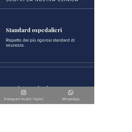
Standard ospedalieri
Rispetto dei più rigorosi standard di
sicurezza.
Monitoraggio rigoroso
Ogni procedura è seguita da un
Instagram Avant / Après
WhatsApp
monitoraggio medico continuo.