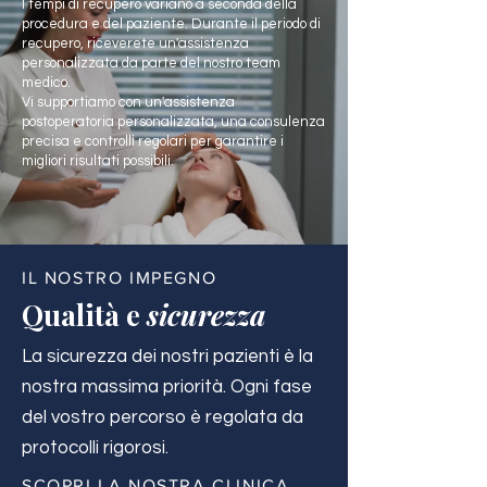
I tempi di recupero variano a seconda della
procedura e del paziente. Durante il periodo di
recupero, riceverete un'assistenza
personalizzata da parte del nostro team
medico.
Vi supportiamo con un'assistenza
postoperatoria personalizzata, una consulenza
precisa e controlli regolari per garantire i
migliori risultati possibili.
IL NOSTRO IMPEGNO
Qualità e
sicurezza
La sicurezza dei nostri pazienti è la
nostra massima priorità. Ogni fase
del vostro percorso è regolata da
protocolli rigorosi.
SCOPRI LA NOSTRA CLINICA