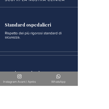
Standard ospedalieri
Rispetto dei più rigorosi standard di
sicurezza.
Monitoraggio rigoroso
Ogni procedura è seguita da un
Instagram Avant / Après
WhatsApp
monitoraggio medico continuo.