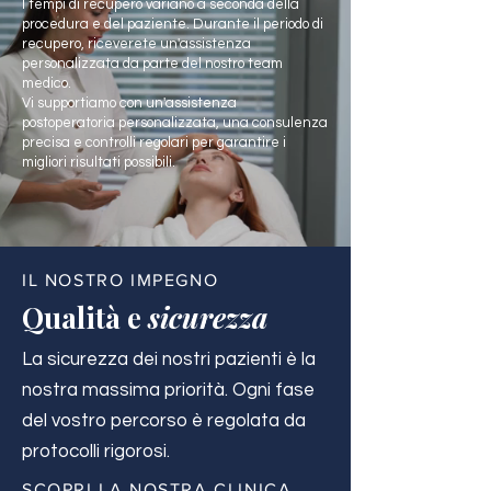
I tempi di recupero variano a seconda della
procedura e del paziente. Durante il periodo di
recupero, riceverete un'assistenza
personalizzata da parte del nostro team
medico.
Vi supportiamo con un'assistenza
postoperatoria personalizzata, una consulenza
precisa e controlli regolari per garantire i
migliori risultati possibili.
IL NOSTRO IMPEGNO
Qualità e
sicurezza
La sicurezza dei nostri pazienti è la
nostra massima priorità. Ogni fase
del vostro percorso è regolata da
protocolli rigorosi.
SCOPRI LA NOSTRA CLINICA