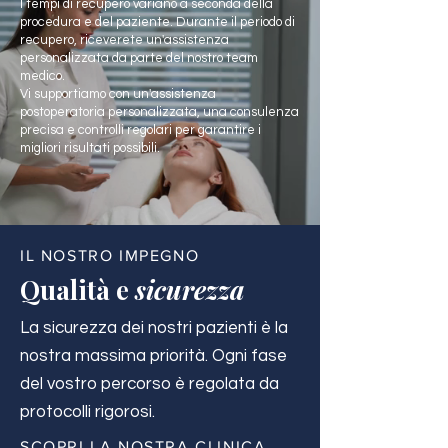
I tempi di recupero variano a seconda della
procedura e del paziente. Durante il periodo di
recupero, riceverete un'assistenza
personalizzata da parte del nostro team
medico.
Vi supportiamo con un'assistenza
postoperatoria personalizzata, una consulenza
precisa e controlli regolari per garantire i
migliori risultati possibili.
IL NOSTRO IMPEGNO
Qualità e
sicurezza
La sicurezza dei nostri pazienti è la
nostra massima priorità. Ogni fase
del vostro percorso è regolata da
protocolli rigorosi.
SCOPRI LA NOSTRA CLINICA