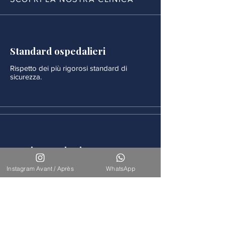
Standard ospedalieri
Rispetto dei più rigorosi standard di
sicurezza.
Monitoraggio rigoroso
Ogni procedura è seguita da un
Instagram Avant / Après
WhatsApp
monitoraggio medico continuo.