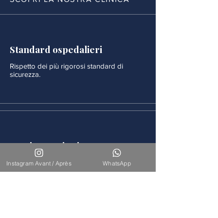
Standard ospedalieri
Rispetto dei più rigorosi standard di
sicurezza.
Monitoraggio rigoroso
Ogni procedura è seguita da un
Instagram Avant / Après
WhatsApp
monitoraggio medico continuo.