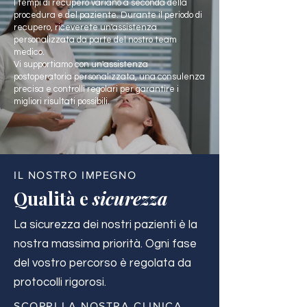
I tempi di recupero variano a seconda della
procedura e del paziente. Durante il periodo di
recupero, riceverete un'assistenza
personalizzata da parte del nostro team
medico.
Vi supportiamo con un'assistenza
postoperatoria personalizzata, una consulenza
precisa e controlli regolari per garantire i
migliori risultati possibili.
IL NOSTRO IMPEGNO
Qualità e
sicurezza
La sicurezza dei nostri pazienti è la
nostra massima priorità. Ogni fase
del vostro percorso è regolata da
protocolli rigorosi.
SCOPRI LA NOSTRA CLINICA