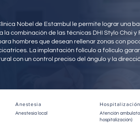
 Clínica Nobel de Estambul le permite lograr una 
a la combinación de las técnicas DHI Stylo Choi y 
para hombres que desean rellenar zonas con poco v
icatrices. La implantación folículo a folículo gara
al con un control preciso del ángulo y la direcci
Anestesia
Hospitalizació
Anestesia local
Atención ambulator
hospitalización)