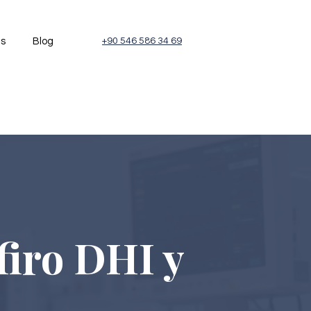
és
Blog
+90 546 586 34 69
firo DHI y