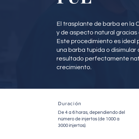
El trasplante de barba en la
y de aspecto natural gracias 
Este procedimiento es ideal 
una barba tupida o disimular c
resultado perfectamente natur
crecimiento.
Duración
De 4 a 6 horas, dependiendo del
número de injertos (de 1000 a
3000 injertos).