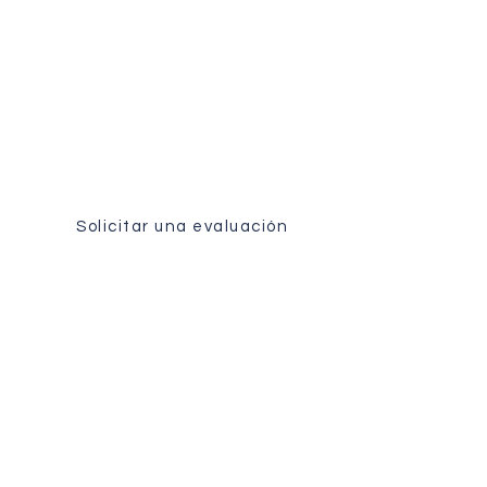
Evaluación médica
Reciba un análisis personalizado
de su caso por nuestro equipo
quirúrgico.
Solicitar una evaluación