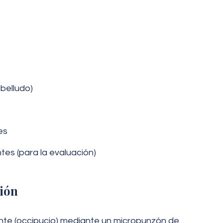
belludo)
es
tes (para la evaluación)
ción
ante (occipucio) mediante un micropunzón de