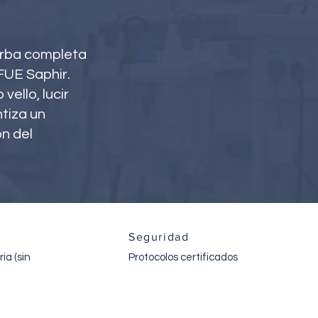
barba completa
FUE Saphir.
ello, lucir
ntiza un
ón del
n
Seguridad
ia (sin
Protocolos certificados