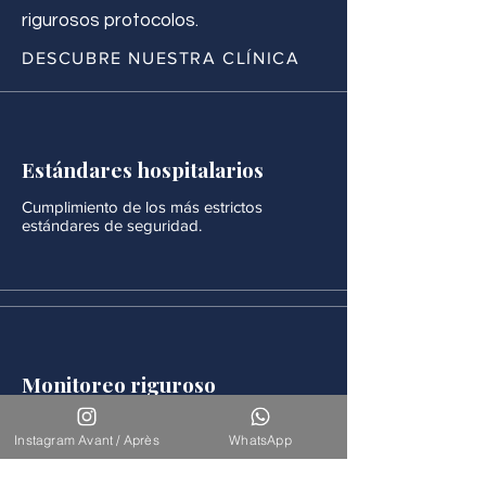
rigurosos protocolos.
DESCUBRE NUESTRA CLÍNICA
Estándares hospitalarios
Cumplimiento de los más estrictos
estándares de seguridad.
Monitoreo riguroso
Después de cada procedimiento se realiza
un seguimiento médico continuo.
Instagram Avant / Après
WhatsApp