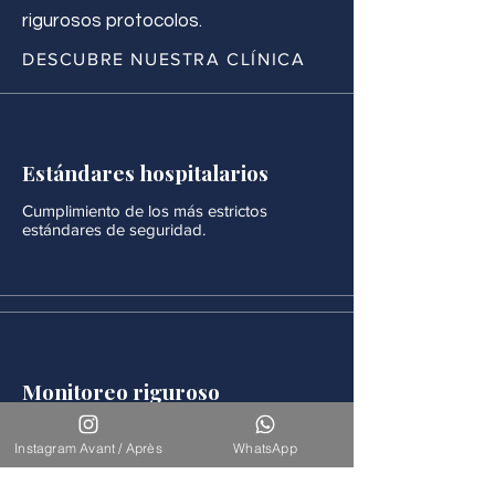
rigurosos protocolos.
DESCUBRE NUESTRA CLÍNICA
Estándares hospitalarios
Cumplimiento de los más estrictos
estándares de seguridad.
Monitoreo riguroso
Después de cada procedimiento se realiza
un seguimiento médico continuo.
Instagram Avant / Après
WhatsApp