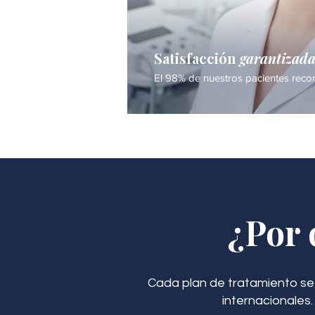
Satisfacción
garantizad
El 98% de nuestros pacientes recom
¿Por 
Cada plan de tratamiento se
internacionales