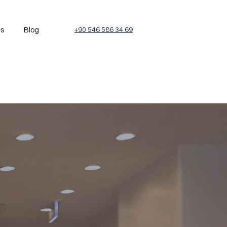
és
Blog
+90 546 586 34 69