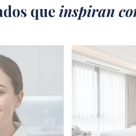
ados que
inspiran co