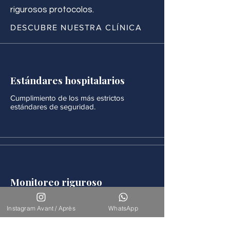
rigurosos protocolos.
DESCUBRE NUESTRA CLÍNICA
Estándares hospitalarios
Cumplimiento de los más estrictos
estándares de seguridad.
Monitoreo riguroso
Después de cada procedimiento se realiza
un seguimiento médico continuo.
Instagram Avant / Après
WhatsApp