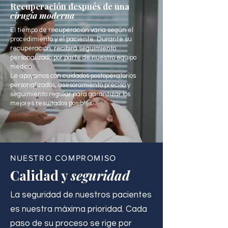
Recuperación después de una
cirugía moderna
El tiempo de recuperación varía según el
procedimiento y el paciente. Durante su
recuperación, recibirá seguimiento
personalizado por parte de nuestro equipo
médico.
Le apoyamos con cuidados postoperatorios
personalizados, asesoramiento preciso y
seguimiento regular para garantizar los
mejores resultados posibles.
NUESTRO COMPROMISO
Calidad y
seguridad
La seguridad de nuestros pacientes
es nuestra máxima prioridad. Cada
paso de su proceso se rige por