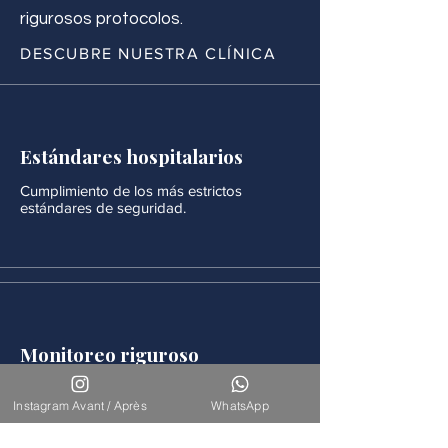
rigurosos protocolos.
DESCUBRE NUESTRA CLÍNICA
Estándares hospitalarios
Cumplimiento de los más estrictos
estándares de seguridad.
Monitoreo riguroso
Después de cada procedimiento se realiza
un seguimiento médico continuo.
Instagram Avant / Après
WhatsApp