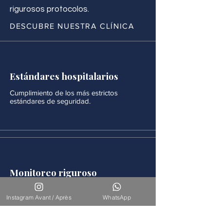
rigurosos protocolos.
DESCUBRE NUESTRA CLÍNICA
Estándares hospitalarios
Cumplimiento de los más estrictos
estándares de seguridad.
Monitoreo riguroso
Después de cada procedimiento se realiza
un seguimiento médico continuo.
Instagram Avant / Après
WhatsApp